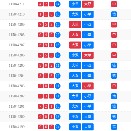
115044211
4
2
8
14
小单
大双
中
115044210
1
1
8
10
大双
小单
错
115044209
7
5
3
15
大单
小双
中
115044208
9
4
9
22
大双
小单
中
115044207
6
9
1
16
大双
小单
中
115044206
7
5
5
17
小双
大单
中
115044205
9
0
2
11
大单
小双
错
115044204
8
1
3
12
大双
小单
错
115044203
2
0
9
11
大双
小单
中
115044202
3
3
5
11
大单
小双
错
115044201
7
2
1
10
大双
小单
错
115044200
6
6
1
13
小双
大单
错
115044199
9
6
9
24
小双
大单
错