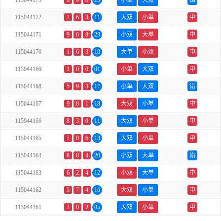
115044173
8
9
6
23
小单
大双
错
115044172
2
6
3
11
大双
小单
中
115044171
9
6
8
23
小双
大单
中
115044170
1
6
3
10
大单
小双
中
115044169
1
0
0
01
小单
大双
中
115044168
5
9
3
17
小单
大双
错
115044167
9
8
1
18
大双
小单
中
115044166
8
3
0
11
大双
小单
中
115044165
7
0
6
13
大双
小单
中
115044164
8
8
4
20
小双
大单
错
115044163
6
2
4
12
小双
大单
中
115044162
5
7
4
16
大双
小单
中
115044161
3
0
2
05
大双
小单
中