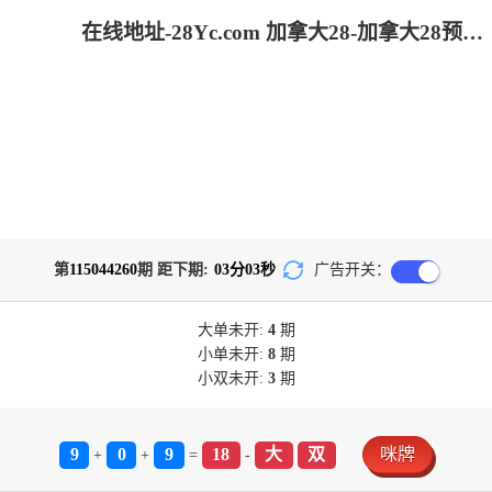
在线地址-28Yc.com 加拿大28-加拿大28预测官网咪牌|加拿大28结果预测官网|飞飞加拿大PC咪牌在线预测|加拿大预测在线PC预测|加拿大28咪牌结果查询_研究加拿大_组合!
第
115044260
期 距下期:
03
分
03
秒
广告开关：
大单
未开:
4
期
小单
未开:
8
期
小双
未开:
3
期
9
0
9
18
大
双
咪牌
+
+
=
-