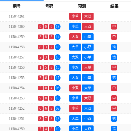
期号
号码
预测
结果
115044261
---
小单
大双
---
115044260
9
0
9
18
小单
大双
中
115044259
3
8
3
14
大双
小单
中
115044258
8
3
7
18
大单
小双
错
115044257
2
3
5
10
大双
小单
错
115044256
1
5
9
15
小双
大单
中
115044255
7
6
4
17
大双
小单
错
115044254
2
0
4
06
小双
大单
中
115044253
9
0
9
18
小单
大双
中
115044252
0
6
3
09
小单
大双
中
115044251
3
7
3
13
大单
小双
错
115044250
7
4
8
19
小单
大双
错