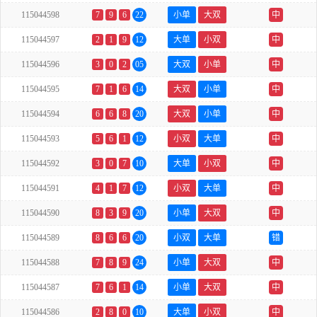
115044598
7
9
6
22
小单
大双
中
115044597
2
1
9
12
大单
小双
中
115044596
3
0
2
05
大双
小单
中
115044595
7
1
6
14
大双
小单
中
115044594
6
6
8
20
大双
小单
中
115044593
5
6
1
12
小双
大单
中
115044592
3
0
7
10
大单
小双
中
115044591
4
1
7
12
小双
大单
中
115044590
8
3
9
20
小单
大双
中
115044589
8
6
6
20
小双
大单
错
115044588
7
8
9
24
小单
大双
中
115044587
7
6
1
14
小单
大双
中
115044586
2
8
0
10
大单
小双
中