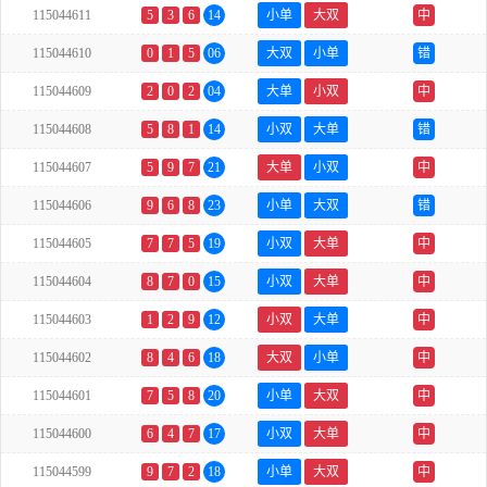
115044611
5
3
6
14
小单
大双
中
115044610
0
1
5
06
大双
小单
错
115044609
2
0
2
04
大单
小双
中
115044608
5
8
1
14
小双
大单
错
115044607
5
9
7
21
大单
小双
中
115044606
9
6
8
23
小单
大双
错
115044605
7
7
5
19
小双
大单
中
115044604
8
7
0
15
小双
大单
中
115044603
1
2
9
12
小双
大单
中
115044602
8
4
6
18
大双
小单
中
115044601
7
5
8
20
小单
大双
中
115044600
6
4
7
17
小双
大单
中
115044599
9
7
2
18
小单
大双
中