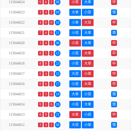
115044624
0
6
2
08
小双
大单
中
115044623
3
4
2
09
大单
小双
错
115044622
4
6
6
16
小单
大双
中
115044621
7
4
0
11
小双
大单
错
115044620
3
4
1
08
小双
大单
中
115044619
8
5
2
15
小双
大单
中
115044618
8
8
7
23
小双
大单
中
115044617
6
4
3
13
大双
小单
中
115044616
9
6
2
17
小双
大单
中
115044615
1
5
8
14
大单
小双
错
115044614
9
1
6
16
小双
大单
错
115044613
8
9
4
21
大单
小双
中
115044612
3
4
1
08
大双
小单
错