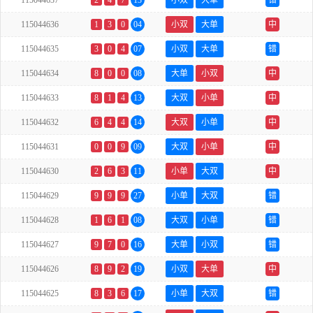
115044637
2
4
7
13
小双
大单
错
115044636
1
3
0
04
小双
大单
中
115044635
3
0
4
07
小双
大单
错
115044634
8
0
0
08
大单
小双
中
115044633
8
1
4
13
大双
小单
中
115044632
6
4
4
14
大双
小单
中
115044631
0
0
9
09
大双
小单
中
115044630
2
6
3
11
小单
大双
中
115044629
9
9
9
27
小单
大双
错
115044628
1
6
1
08
大双
小单
错
115044627
9
7
0
16
大单
小双
错
115044626
8
9
2
19
小双
大单
中
115044625
8
3
6
17
小单
大双
错