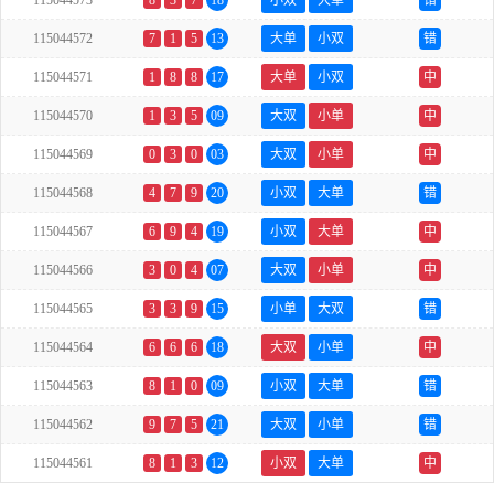
115044573
8
3
7
18
小双
大单
错
115044572
7
1
5
13
大单
小双
错
115044571
1
8
8
17
大单
小双
中
115044570
1
3
5
09
大双
小单
中
115044569
0
3
0
03
大双
小单
中
115044568
4
7
9
20
小双
大单
错
115044567
6
9
4
19
小双
大单
中
115044566
3
0
4
07
大双
小单
中
115044565
3
3
9
15
小单
大双
错
115044564
6
6
6
18
大双
小单
中
115044563
8
1
0
09
小双
大单
错
115044562
9
7
5
21
大双
小单
错
115044561
8
1
3
12
小双
大单
中