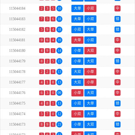
115044184
2
3
5
10
大单
小双
中
115044183
7
5
6
18
大单
小双
错
115044182
5
9
4
18
小双
大单
错
115044181
9
6
4
19
大单
小双
中
115044180
4
9
1
14
小单
大双
中
115044179
8
2
5
15
小单
大双
错
115044178
2
2
9
13
大双
小单
中
115044177
4
1
8
13
大双
小单
中
115044176
6
3
0
09
小单
大双
中
115044175
4
8
1
13
小双
大单
错
115044174
5
7
0
12
小双
大单
中
115044173
8
9
6
23
小单
大双
错