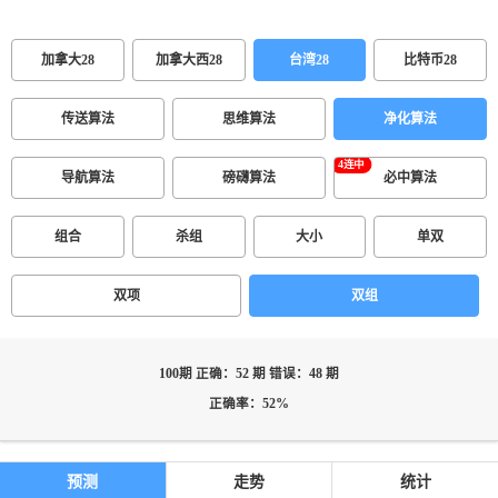
加拿大28
加拿大西28
台湾28
比特币28
传送算法
思维算法
净化算法
导航算法
磅礴算法
必中算法
组合
杀组
大小
单双
双项
双组
100期 正确：52 期 错误：48 期
正确率：52%
预测
走势
统计