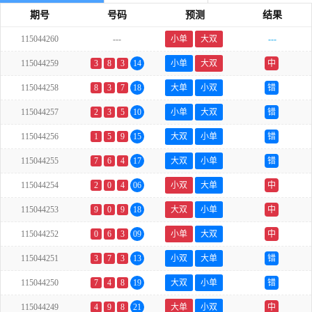
期号
号码
预测
结果
115044260
---
小单
大双
---
115044259
3
8
3
14
小单
大双
中
115044258
8
3
7
18
大单
小双
错
115044257
2
3
5
10
小单
大双
错
115044256
1
5
9
15
大双
小单
错
115044255
7
6
4
17
大双
小单
错
115044254
2
0
4
06
小双
大单
中
115044253
9
0
9
18
大双
小单
中
115044252
0
6
3
09
小单
大双
中
115044251
3
7
3
13
小双
大单
错
115044250
7
4
8
19
大双
小单
错
115044249
4
9
8
21
大单
小双
中