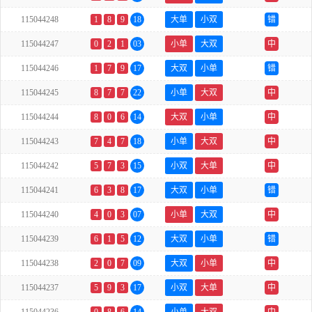
115044248
1
8
9
18
大单
小双
错
115044247
0
2
1
03
小单
大双
中
115044246
1
7
9
17
大双
小单
错
115044245
8
7
7
22
小单
大双
中
115044244
8
0
6
14
大双
小单
中
115044243
7
4
7
18
小单
大双
中
115044242
5
7
3
15
小双
大单
中
115044241
6
3
8
17
大双
小单
错
115044240
4
0
3
07
小单
大双
中
115044239
6
1
5
12
大双
小单
错
115044238
2
0
7
09
大双
小单
中
115044237
5
9
3
17
小双
大单
中