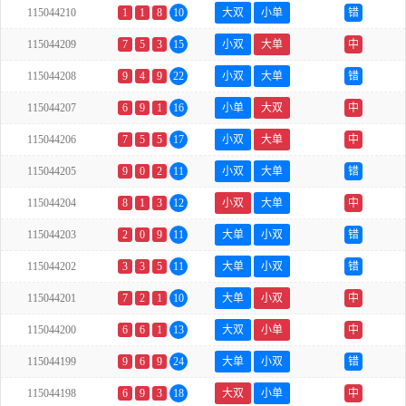
115044210
1
1
8
10
大双
小单
错
115044209
7
5
3
15
小双
大单
中
115044208
9
4
9
22
小双
大单
错
115044207
6
9
1
16
小单
大双
中
115044206
7
5
5
17
小双
大单
中
115044205
9
0
2
11
小双
大单
错
115044204
8
1
3
12
小双
大单
中
115044203
2
0
9
11
大单
小双
错
115044202
3
3
5
11
大单
小双
错
115044201
7
2
1
10
大单
小双
中
115044200
6
6
1
13
大双
小单
中
115044199
9
6
9
24
大单
小双
错
115044198
6
9
3
18
大双
小单
中