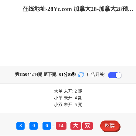
在线地址-28Yc.com 加拿大28-加拿大28预测官网咪牌|加拿大28结果预测官网|飞飞加拿大PC咪牌在线预测|加拿大预测在线PC预测|加拿大28咪牌结果查询_研究加拿大_组合!
第
115044244
期 距下期:
01
分
05
秒
广告开关：
大单
未开:
2
期
小单
未开:
4
期
小双
未开:
5
期
8
0
6
14
大
双
咪牌
+
+
=
-