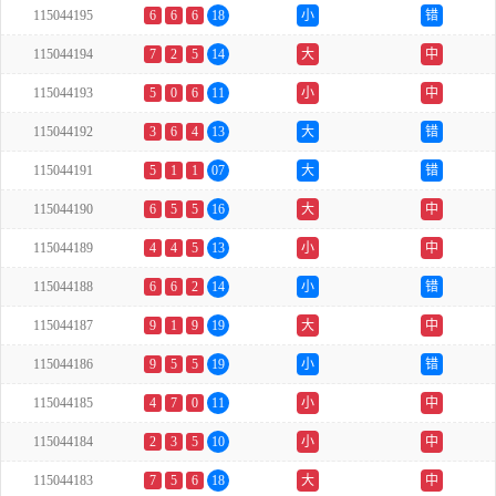
115044195
6
6
6
18
小
错
115044194
7
2
5
14
大
中
115044193
5
0
6
11
小
中
115044192
3
6
4
13
大
错
115044191
5
1
1
07
大
错
115044190
6
5
5
16
大
中
115044189
4
4
5
13
小
中
115044188
6
6
2
14
小
错
115044187
9
1
9
19
大
中
115044186
9
5
5
19
小
错
115044185
4
7
0
11
小
中
115044184
2
3
5
10
小
中
115044183
7
5
6
18
大
中