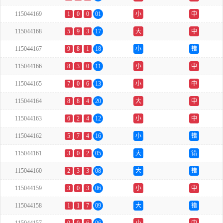
115044169
1
0
0
01
小
中
115044168
5
9
3
17
大
中
115044167
9
8
1
18
小
错
115044166
8
3
0
11
小
中
115044165
7
0
6
13
小
中
115044164
8
8
4
20
大
中
115044163
6
2
4
12
小
中
115044162
5
7
4
16
小
错
115044161
3
0
2
05
大
错
115044160
2
3
3
08
大
错
115044159
3
0
3
06
小
中
115044158
1
1
7
09
大
错