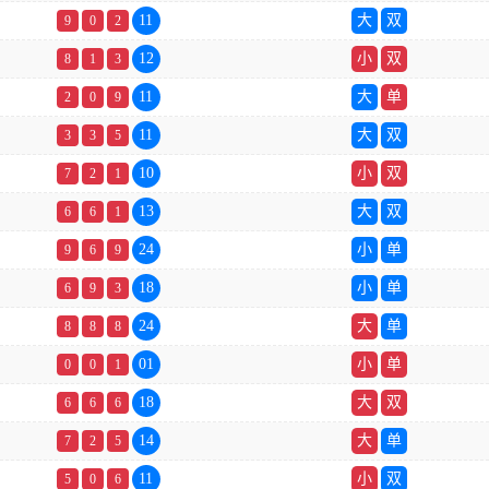
11
大
双
9
0
2
12
小
双
8
1
3
11
大
单
2
0
9
11
大
双
3
3
5
10
小
双
7
2
1
13
大
双
6
6
1
24
小
单
9
6
9
18
小
单
6
9
3
24
大
单
8
8
8
01
小
单
0
0
1
18
大
双
6
6
6
14
大
单
7
2
5
11
小
双
5
0
6