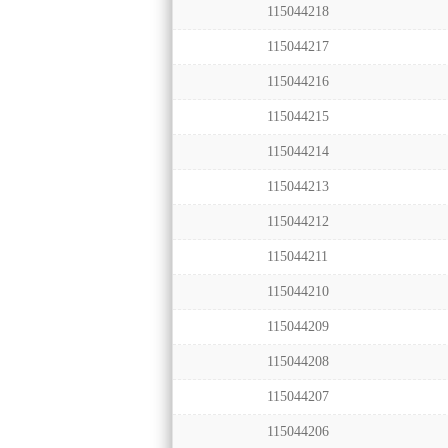
115044218
115044217
115044216
115044215
115044214
115044213
115044212
115044211
115044210
115044209
115044208
115044207
115044206