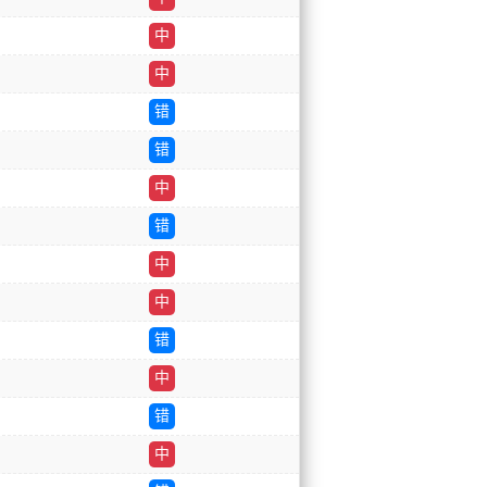
中
中
错
错
中
错
中
中
错
中
错
中