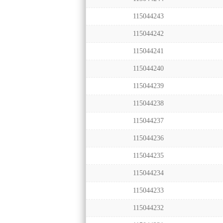
115044243
115044242
115044241
115044240
115044239
115044238
115044237
115044236
115044235
115044234
115044233
115044232