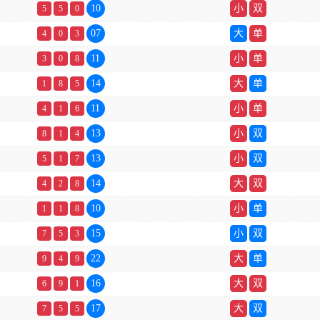
10
小
双
5
5
0
07
大
单
4
0
3
11
小
单
3
0
8
14
大
单
1
8
5
11
小
单
4
1
6
13
小
双
8
1
4
13
小
双
5
1
7
14
大
双
4
2
8
10
小
单
1
1
8
15
小
双
7
5
3
22
大
单
9
4
9
16
大
双
6
9
1
17
大
双
7
5
5