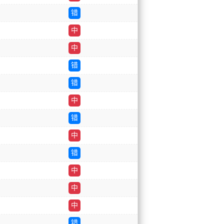
错
中
中
错
错
中
错
中
错
中
中
中
错