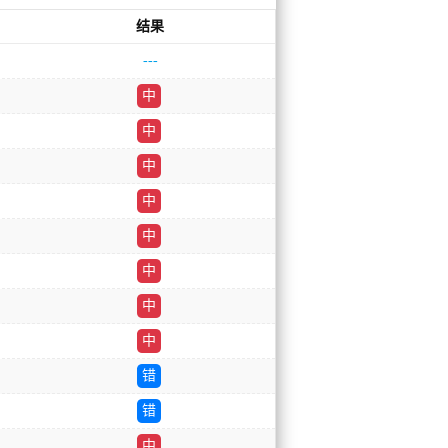
结果
---
中
中
中
中
中
中
中
中
错
错
中