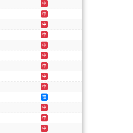
中
中
中
中
中
中
中
中
中
错
中
中
中