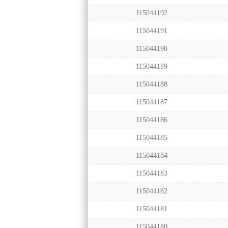
115044192
115044191
115044190
115044189
115044188
115044187
115044186
115044185
115044184
115044183
115044182
115044181
115044180