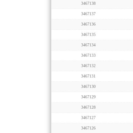
3467138
3467137
3467136
3467135
3467134
3467133
3467132
3467131
3467130
3467129
3467128
3467127
3467126