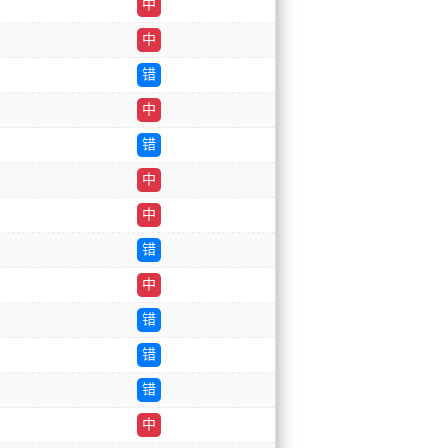
中
中
错
中
错
中
中
错
中
错
错
错
中