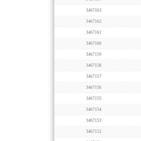
3467163
3467162
3467161
3467160
3467159
3467158
3467157
3467156
3467155
3467154
3467153
3467152