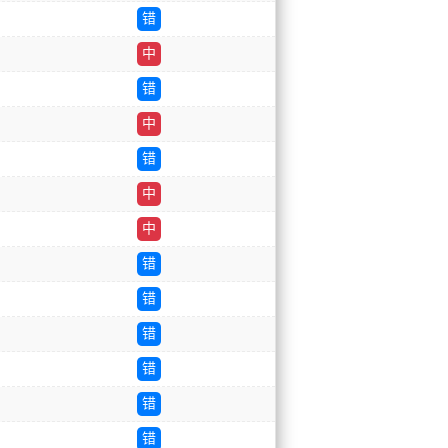
错
中
错
中
错
中
中
错
错
错
错
错
错