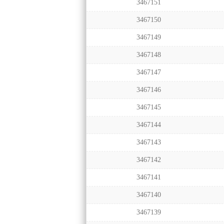
3467151
3467150
3467149
3467148
3467147
3467146
3467145
3467144
3467143
3467142
3467141
3467140
3467139