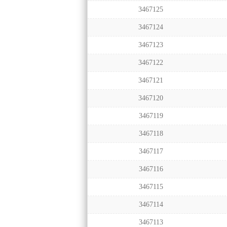
3467125
3467124
3467123
3467122
3467121
3467120
3467119
3467118
3467117
3467116
3467115
3467114
3467113