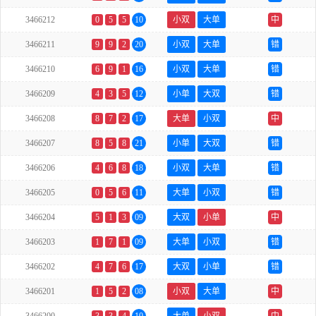
3466212
0
5
5
10
小双
大单
中
3466211
9
9
2
20
小双
大单
错
3466210
6
9
1
16
小双
大单
错
3466209
4
3
5
12
小单
大双
错
3466208
8
7
2
17
大单
小双
中
3466207
8
5
8
21
小单
大双
错
3466206
4
6
8
18
小双
大单
错
3466205
0
5
6
11
大单
小双
错
3466204
5
1
3
09
大双
小单
中
3466203
1
7
1
09
大单
小双
错
3466202
4
7
6
17
大双
小单
错
3466201
1
5
2
08
小双
大单
中