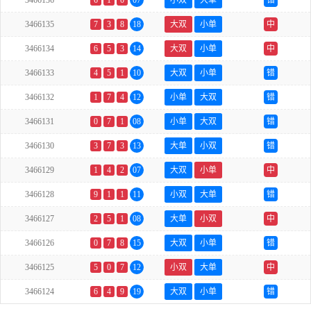
3466136
6
1
0
07
小双
大单
错
3466135
7
3
8
18
大双
小单
中
3466134
6
5
3
14
大双
小单
中
3466133
4
5
1
10
大双
小单
错
3466132
1
7
4
12
小单
大双
错
3466131
0
7
1
08
小单
大双
错
3466130
3
7
3
13
大单
小双
错
3466129
1
4
2
07
大双
小单
中
3466128
9
1
1
11
小双
大单
错
3466127
2
5
1
08
大单
小双
中
3466126
0
7
8
15
大双
小单
错
3466125
5
0
7
12
小双
大单
中
3466124
6
4
9
19
大双
小单
错