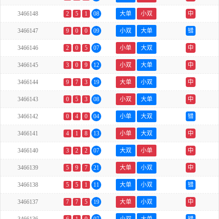
3466148
2
5
1
08
大单
小双
中
3466147
9
0
0
09
小双
大单
错
3466146
2
0
5
07
小单
大双
中
3466145
3
0
9
12
小双
大单
中
3466144
9
7
3
19
大单
小双
中
3466143
0
5
3
08
小双
大单
中
3466142
0
4
0
04
小单
大双
错
3466141
4
1
8
13
小单
大双
中
3466140
3
2
2
07
大双
小单
中
3466139
5
9
7
21
大单
小双
中
3466138
5
5
1
11
大单
小双
错
3466137
7
7
5
19
大单
小双
中