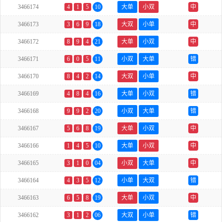
3466174
4
1
5
10
大单
小双
中
3466173
3
6
9
18
大双
小单
中
3466172
8
9
4
21
大单
小双
中
3466171
6
0
5
11
小双
大单
错
3466170
8
4
2
14
大双
小单
中
3466169
4
8
4
16
大单
小双
错
3466168
9
9
2
20
小双
大单
错
3466167
5
6
8
19
大单
小双
中
3466166
1
4
5
10
大单
小双
中
3466165
3
1
0
04
小双
大单
中
3466164
4
3
5
12
小单
大双
错
3466163
6
5
8
19
大单
小双
中
3466162
3
1
2
06
大双
小单
错