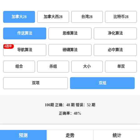
加拿大28
加拿大西28
台湾28
比特币28
传送算法
思维算法
净化算法
导航算法
磅礴算法
必中算法
组合
杀组
大小
单双
双项
双组
100期 正确：48 期 错误：52 期
正确率：48%
预测
走势
统计