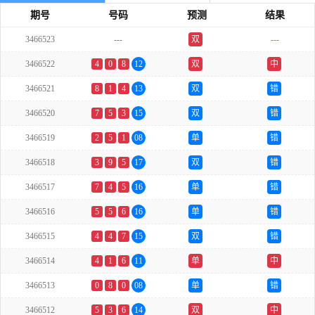
期号
号码
预测
结果
3466523
---
双
---
3466522
4
0
8
12
双
中
3466521
8
1
4
13
双
错
3466520
7
5
3
15
双
错
3466519
2
5
1
08
单
错
3466518
3
9
5
17
双
错
3466517
7
4
5
16
单
错
3466516
5
5
6
16
单
错
3466515
4
4
7
15
双
错
3466514
4
1
6
11
单
中
3466513
0
8
0
08
单
错
3466512
5
3
6
14
双
中