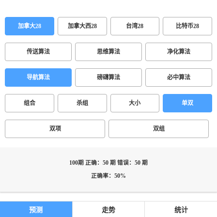
加拿大28
加拿大西28
台湾28
比特币28
传送算法
思维算法
净化算法
导航算法
磅礴算法
必中算法
组合
杀组
大小
单双
双项
双组
100期 正确：50 期 错误：50 期
正确率：50%
预测
走势
统计