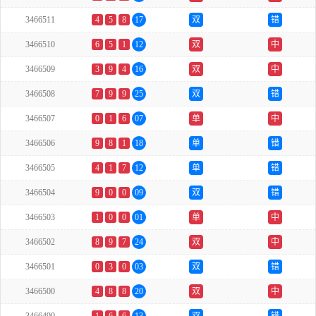
3466511
4
5
8
17
双
错
3466510
6
5
1
12
双
中
3466509
3
9
4
16
双
中
3466508
7
9
9
25
双
错
3466507
0
1
6
07
单
中
3466506
9
8
1
18
单
错
3466505
4
1
7
12
单
错
3466504
9
0
0
09
双
错
3466503
1
0
0
01
单
中
3466502
8
9
7
24
双
中
3466501
0
3
0
03
双
错
3466500
4
8
8
20
双
中