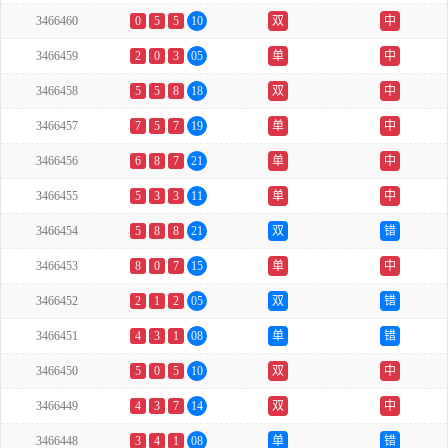
3466460
0
5
5
10
双
中
3466459
2
0
3
05
单
中
3466458
5
5
8
18
双
中
3466457
7
5
7
19
单
中
3466456
6
8
7
21
单
中
3466455
5
3
3
11
单
中
3466454
5
8
8
21
双
错
3466453
8
0
7
15
单
中
3466452
2
1
2
05
双
错
3466451
4
3
1
08
单
错
3466450
5
0
5
10
双
中
3466449
4
3
7
14
双
中
3466448
3
4
1
08
单
错