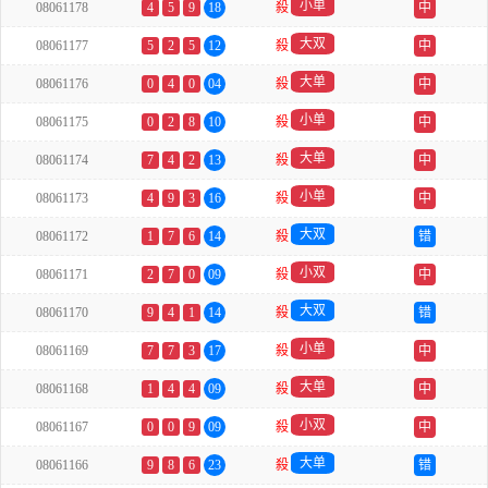
小单
08061178
4
5
9
18
殺
中
大双
08061177
5
2
5
12
殺
中
大单
08061176
0
4
0
04
殺
中
小单
08061175
0
2
8
10
殺
中
大单
08061174
7
4
2
13
殺
中
小单
08061173
4
9
3
16
殺
中
大双
08061172
1
7
6
14
殺
错
小双
08061171
2
7
0
09
殺
中
大双
08061170
9
4
1
14
殺
错
小单
08061169
7
7
3
17
殺
中
大单
08061168
1
4
4
09
殺
中
小双
08061167
0
0
9
09
殺
中
大单
08061166
9
8
6
23
殺
错