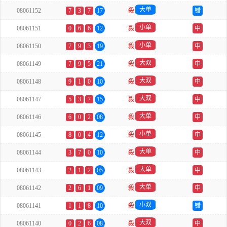
大单
08061152
7
3
7
17
殺
错
小单
08061151
0
6
6
12
殺
中
小单
08061150
7
9
3
19
殺
中
大双
08061149
7
9
5
21
殺
中
大双
08061148
9
1
0
10
殺
中
大双
08061147
5
3
7
15
殺
中
大单
08061146
6
0
2
08
殺
中
小单
08061145
8
0
4
12
殺
中
大单
08061144
3
7
0
10
殺
中
大单
08061143
2
1
2
05
殺
中
大单
08061142
2
6
1
09
殺
中
小双
08061141
1
1
8
10
殺
错
大双
08061140
0
2
6
08
殺
中