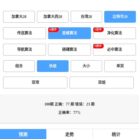
加拿大28
加拿大西28
台湾28
比特币28
传送算法
思维算法
净化算法
导航算法
磅礴算法
必中算法
组合
杀组
大小
单双
双项
双组
100期 正确：77 期 错误：23 期
正确率：77%
预测
走势
统计