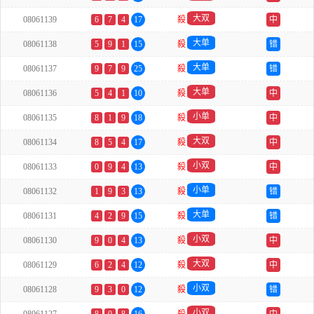
大双
08061139
6
7
4
17
殺
中
大单
08061138
5
9
1
15
殺
错
大单
08061137
9
7
9
25
殺
错
大单
08061136
5
4
1
10
殺
中
小单
08061135
8
1
9
18
殺
中
大双
08061134
8
5
4
17
殺
中
小双
08061133
0
9
4
13
殺
中
小单
08061132
1
9
3
13
殺
错
大单
08061131
4
2
9
15
殺
错
小双
08061130
9
0
4
13
殺
中
大双
08061129
6
2
4
12
殺
中
小双
08061128
9
3
0
12
殺
错
小双