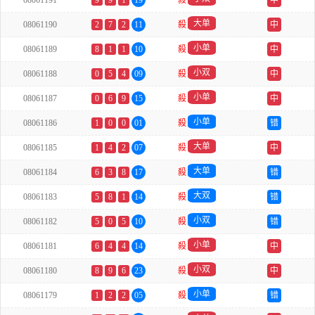
08061191
9
9
1
19
殺
中
大单
08061190
2
7
2
11
殺
中
小单
08061189
8
1
1
10
殺
中
小双
08061188
0
5
4
09
殺
中
小单
08061187
0
6
9
15
殺
中
小单
08061186
1
0
0
01
殺
错
大单
08061185
1
4
2
07
殺
中
大单
08061184
6
3
8
17
殺
错
大双
08061183
5
8
1
14
殺
错
小双
08061182
5
0
5
10
殺
错
小单
08061181
6
4
4
14
殺
中
小双
08061180
8
9
6
23
殺
中
小单
08061179
1
2
2
05
殺
错