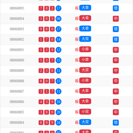
大单
08060895
7
8
2
17
殺
错
大单
08060894
3
0
5
08
殺
中
大单
08060893
9
8
0
17
殺
错
大双
08060892
1
7
6
14
殺
错
小单
08060891
1
2
9
12
殺
中
小单
08060890
5
3
7
15
殺
中
大双
08060889
2
3
6
11
殺
中
小单
08060888
8
0
7
15
殺
中
大单
08060887
3
1
7
11
殺
中
大单
08060886
4
3
9
16
殺
中
小双
08060885
3
9
8
20
殺
中
大双
08060884
6
9
9
24
殺
错
大单