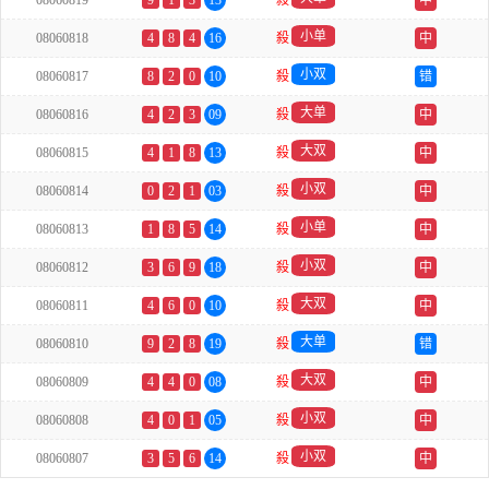
08060819
9
1
3
13
殺
中
小单
08060818
4
8
4
16
殺
中
小双
08060817
8
2
0
10
殺
错
大单
08060816
4
2
3
09
殺
中
大双
08060815
4
1
8
13
殺
中
小双
08060814
0
2
1
03
殺
中
小单
08060813
1
8
5
14
殺
中
小双
08060812
3
6
9
18
殺
中
大双
08060811
4
6
0
10
殺
中
大单
08060810
9
2
8
19
殺
错
大双
08060809
4
4
0
08
殺
中
小双
08060808
4
0
1
05
殺
中
小双
08060807
3
5
6
14
殺
中