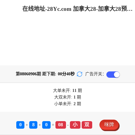
在线地址-28Yc.com 加拿大28-加拿大28预测官网咪牌|加拿大28结果预测官网|飞飞加拿大PC咪牌在线预测|加拿大预测在线PC预测|加拿大28咪牌结果查询_研究加拿大_组合!
第
08060906
期 距下期:
00
分
40
秒
广告开关：
大单
未开:
11
期
大双
未开:
1
期
小单
未开:
2
期
0
8
0
08
小
双
咪牌
+
+
=
-