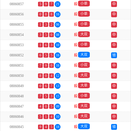
小单
08060857
5
9
7
21
殺
中
小单
08060856
0
8
8
16
殺
中
小单
08060855
1
3
2
06
殺
中
大双
08060854
3
5
0
08
殺
中
小单
08060853
1
6
3
10
殺
中
大双
08060852
6
5
5
16
殺
错
小双
08060851
7
9
0
16
殺
中
大双
08060850
8
0
4
12
殺
中
大单
08060849
0
6
7
13
殺
中
小单
08060848
7
5
3
15
殺
中
大双
08060847
4
0
5
09
殺
中
大双
08060846
5
1
4
10
殺
中
大双
08060845
9
4
5
18
殺
错