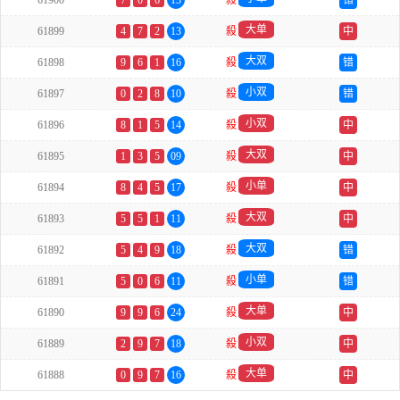
61900
7
0
6
13
殺
错
大单
61899
4
7
2
13
殺
中
大双
61898
9
6
1
16
殺
错
小双
61897
0
2
8
10
殺
错
小双
61896
8
1
5
14
殺
中
大双
61895
1
3
5
09
殺
中
小单
61894
8
4
5
17
殺
中
大双
61893
5
5
1
11
殺
中
大双
61892
5
4
9
18
殺
错
小单
61891
5
0
6
11
殺
错
大单
61890
9
9
6
24
殺
中
小双
61889
2
9
7
18
殺
中
大单
61888
0
9
7
16
殺
中