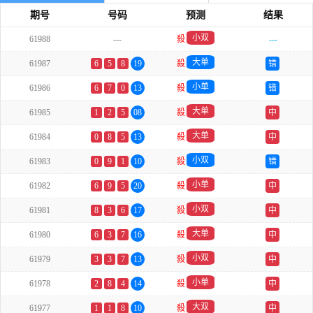
期号
号码
预测
结果
小双
61988
---
殺
---
大单
61987
6
5
8
19
殺
错
小单
61986
6
7
0
13
殺
错
大单
61985
1
2
5
08
殺
中
大单
61984
0
8
5
13
殺
中
小双
61983
0
9
1
10
殺
错
小单
61982
6
9
5
20
殺
中
小双
61981
8
3
6
17
殺
中
大单
61980
6
3
7
16
殺
中
小双
61979
3
3
7
13
殺
中
小单
61978
2
8
4
14
殺
中
大双
61977
1
1
8
10
殺
中