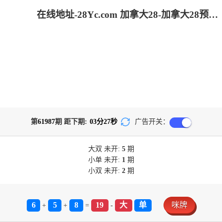
在线地址-28Yc.com 加拿大28-加拿大28预测官网咪牌|加拿大28结果预测官网|飞飞加拿大PC咪牌在线预测|加拿大预测在线PC预测|加拿大28咪牌结果查询_研究加拿大_组合!
第
61987
期 距下期:
03
分
27
秒
广告开关：
大双
未开:
5
期
小单
未开:
1
期
小双
未开:
2
期
6
5
8
19
大
单
咪牌
+
+
=
-