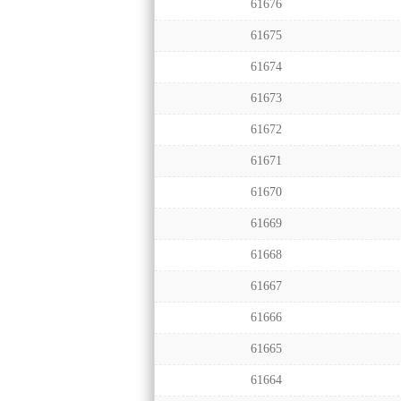
61676
61675
61674
61673
61672
61671
61670
61669
61668
61667
61666
61665
61664