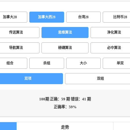
加拿大28
加拿大西28
台湾28
比特币28
传送算法
思维算法
净化算法
导航算法
磅礴算法
必中算法
组合
杀组
大小
单双
双项
双组
100期 正确：59 期 错误：41 期
正确率：59%
走势