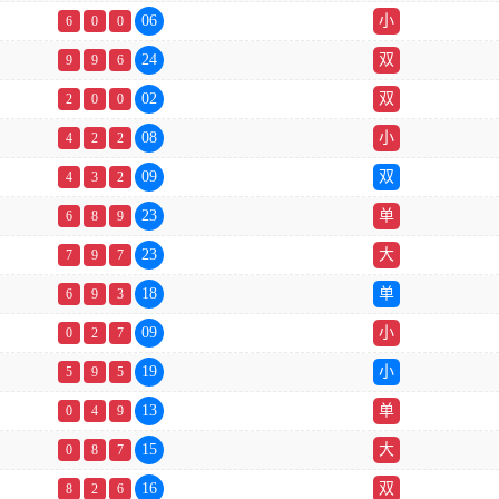
06
小
6
0
0
24
双
9
9
6
02
双
2
0
0
08
小
4
2
2
09
双
4
3
2
23
单
6
8
9
23
大
7
9
7
18
单
6
9
3
09
小
0
2
7
19
小
5
9
5
13
单
0
4
9
15
大
0
8
7
16
双
8
2
6