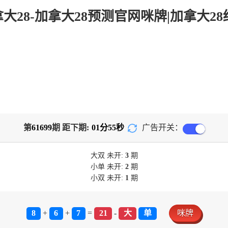
第
61699
期 距下期:
01
分
54
秒
广告开关：
大双
未开:
3
期
小单
未开:
2
期
小双
未开:
1
期
8
+
6
+
7
=
21
-
大
单
咪牌