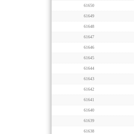
61650
61649
61648
61647
61646
61645
61644
61643
61642
61641
61640
61639
61638