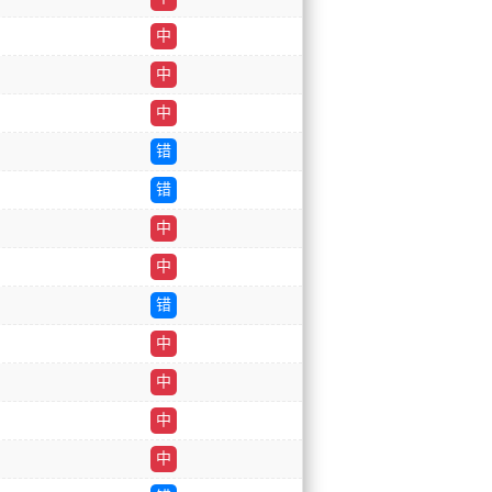
中
中
中
错
错
中
中
错
中
中
中
中