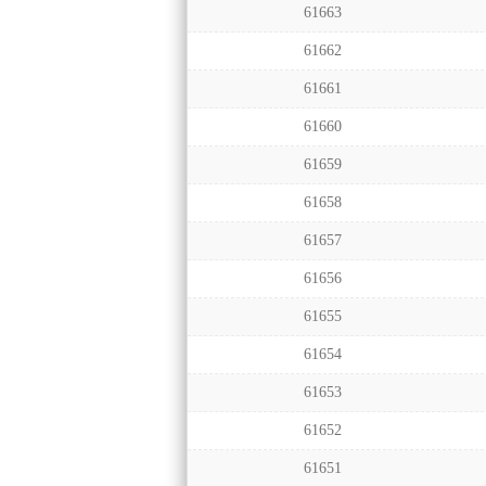
61663
61662
61661
61660
61659
61658
61657
61656
61655
61654
61653
61652
61651