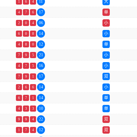
11
大
1
6
4
17
单
4
7
6
06
小
2
0
4
14
小
6
0
8
12
单
4
8
0
21
小
7
9
5
16
小
4
7
5
17
双
7
9
1
14
小
2
6
6
14
单
6
7
1
10
单
4
3
3
22
双
9
9
4
12
双
1
7
4