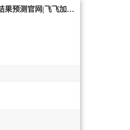
在线地址-28Yc.com 加拿大28-加拿大28预测官网咪牌|加拿大28结果预测官网|飞飞加拿大PC咪牌在线预测|加拿大预测在线PC预测|加拿大28咪牌结果查询_研究加拿大_组合!