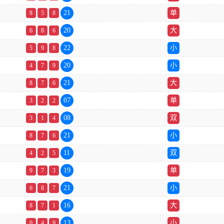
21
单
8
5
8
20
大
6
8
6
22
小
5
9
8
20
小
4
7
9
21
大
8
7
6
07
单
3
2
2
08
双
3
1
4
21
小
8
7
6
11
双
4
2
5
19
单
9
7
3
21
小
6
8
7
16
大
8
7
1
13
小
0
4
9