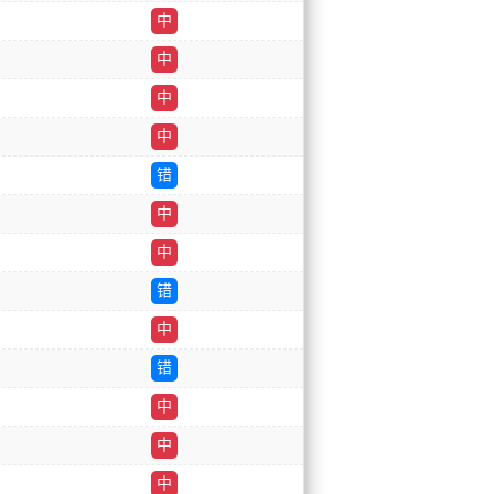
中
中
中
中
错
中
中
错
中
错
中
中
中