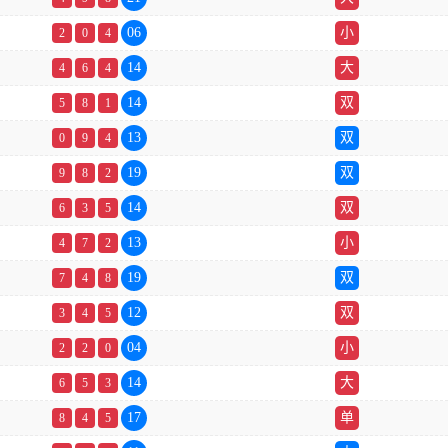
06
小
2
0
4
14
大
4
6
4
14
双
5
8
1
13
双
0
9
4
19
双
9
8
2
14
双
6
3
5
13
小
4
7
2
19
双
7
4
8
12
双
3
4
5
04
小
2
2
0
14
大
6
5
3
17
单
8
4
5