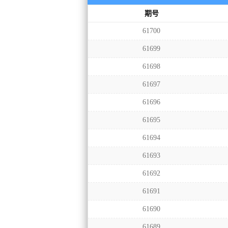
期号
61700
61699
61698
61697
61696
61695
61694
61693
61692
61691
61690
61689