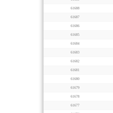
61688
61687
61686
61685
61684
61683
61682
61681
61680
61679
61678
61677