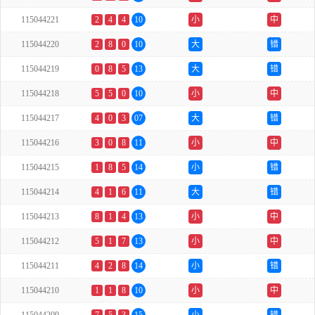
115044221
2
4
4
10
小
中
115044220
2
8
0
10
大
错
115044219
0
8
5
13
大
错
115044218
5
5
0
10
小
中
115044217
4
0
3
07
大
错
115044216
3
0
8
11
小
中
115044215
1
8
5
14
小
错
115044214
4
1
6
11
大
错
115044213
8
1
4
13
小
中
115044212
5
1
7
13
小
中
115044211
4
2
8
14
小
错
115044210
1
1
8
10
小
中