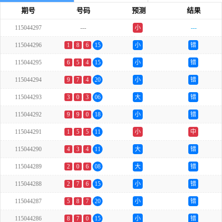
期号
号码
预测
结果
115044297
---
小
---
单
115044296
1
8
6
15
小
错
115044295
6
5
4
15
小
错
115044294
9
7
4
20
小
错
115044293
3
0
3
06
大
错
115044292
9
9
0
18
小
错
115044291
1
5
5
11
小
中
115044290
4
3
4
11
大
错
115044289
2
0
6
08
大
错
115044288
2
7
6
15
小
错
115044287
5
8
7
20
小
错
115044286
8
7
0
15
小
错