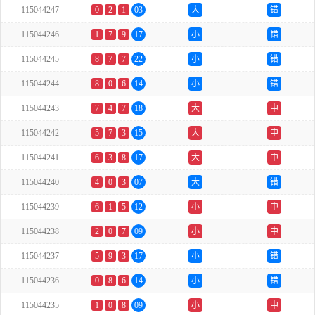
115044247
0
2
1
03
大
错
115044246
1
7
9
17
小
错
115044245
8
7
7
22
小
错
115044244
8
0
6
14
小
错
115044243
7
4
7
18
大
中
115044242
5
7
3
15
大
中
115044241
6
3
8
17
大
中
115044240
4
0
3
07
大
错
115044239
6
1
5
12
小
中
115044238
2
0
7
09
小
中
115044237
5
9
3
17
小
错
115044236
0
8
6
14
小
错
115044235
1
0
8
09
小
中