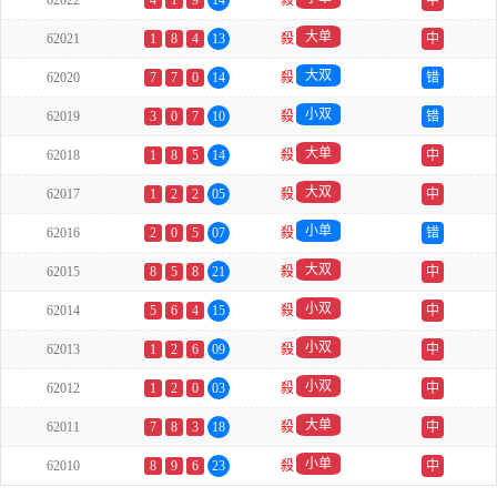
62022
4
1
9
14
殺
中
大单
62021
1
8
4
13
殺
中
大双
62020
7
7
0
14
殺
错
小双
62019
3
0
7
10
殺
错
大单
62018
1
8
5
14
殺
中
大双
62017
1
2
2
05
殺
中
小单
62016
2
0
5
07
殺
错
大双
62015
8
5
8
21
殺
中
小双
62014
5
6
4
15
殺
中
小双
62013
1
2
6
09
殺
中
小双
62012
1
2
0
03
殺
中
大单
62011
7
8
3
18
殺
中
小单
62010
8
9
6
23
殺
中