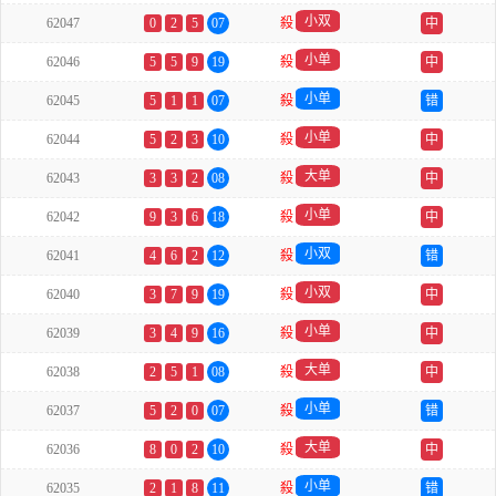
小双
62047
0
2
5
07
殺
中
小单
62046
5
5
9
19
殺
中
小单
62045
5
1
1
07
殺
错
小单
62044
5
2
3
10
殺
中
大单
62043
3
3
2
08
殺
中
小单
62042
9
3
6
18
殺
中
小双
62041
4
6
2
12
殺
错
小双
62040
3
7
9
19
殺
中
小单
62039
3
4
9
16
殺
中
大单
62038
2
5
1
08
殺
中
小单
62037
5
2
0
07
殺
错
大单
62036
8
0
2
10
殺
中
小单
62035
2
1
8
11
殺
错