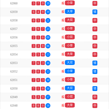
小单
62060
3
7
9
19
殺
中
大单
62059
6
4
9
19
殺
错
大双
62058
9
5
7
21
殺
中
小单
62057
7
9
7
23
殺
中
小双
62056
2
1
6
09
殺
中
小单
62055
3
3
0
06
殺
中
大单
62054
2
5
6
13
殺
中
大双
62053
7
6
3
16
殺
错
小单
62052
2
8
3
13
殺
错
小单
62051
7
0
3
10
殺
中
大双
62050
7
1
8
16
殺
错
小双
62049
5
3
9
17
殺
中
大单
62048
8
8
0
16
殺
中