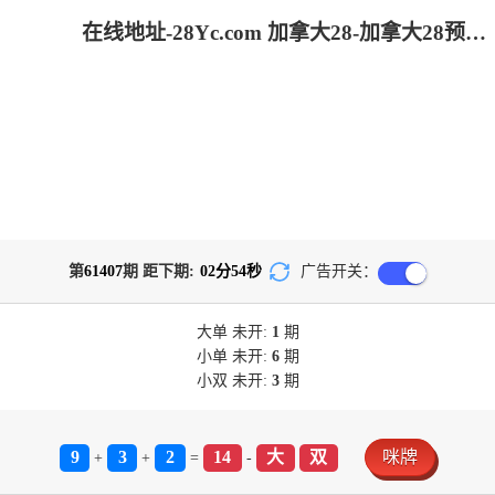
在线地址-28Yc.com 加拿大28-加拿大28预测官网咪牌|加拿大28结果预测官网|飞飞加拿大PC咪牌在线预测|加拿大预测在线PC预测|加拿大28咪牌结果查询_研究加拿大_组合!
第
61407
期 距下期:
02
分
53
秒
广告开关：
大单
未开:
1
期
小单
未开:
6
期
小双
未开:
3
期
9
3
2
14
大
双
咪牌
+
+
=
-