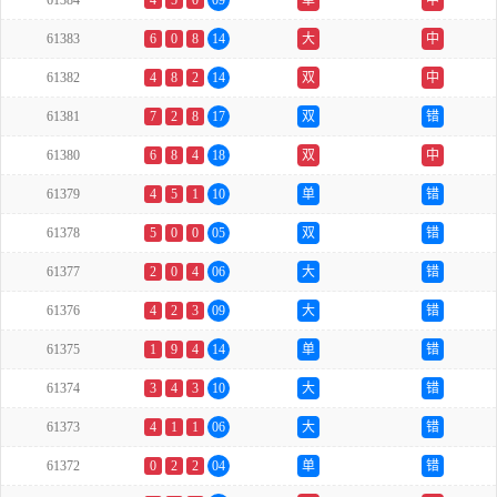
61384
4
5
0
09
单
中
61383
6
0
8
14
大
中
61382
4
8
2
14
双
中
61381
7
2
8
17
双
错
61380
6
8
4
18
双
中
61379
4
5
1
10
单
错
61378
5
0
0
05
双
错
61377
2
0
4
06
大
错
61376
4
2
3
09
大
错
61375
1
9
4
14
单
错
61374
3
4
3
10
大
错
61373
4
1
1
06
大
错
61372
0
2
2
04
单
错