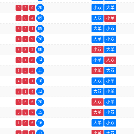
20
小双
大单
9
2
9
09
大双
小单
5
0
4
09
大单
小双
3
5
1
20
大单
小双
4
7
9
08
小双
大单
3
3
2
14
小单
大双
5
1
8
11
小单
大双
1
5
5
10
大双
小单
4
5
1
12
大双
小单
7
1
4
20
大双
小单
8
6
6
15
大单
小双
0
8
7
16
大单
小双
1
9
6
13
小单
大双
9
3
1