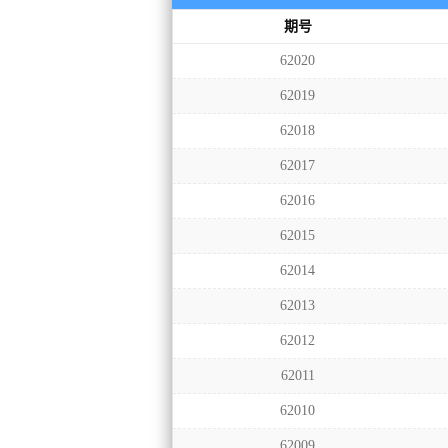
期号
62020
62019
62018
62017
62016
62015
62014
62013
62012
62011
62010
62009