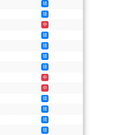
错
错
中
错
错
错
错
中
中
错
错
错
错