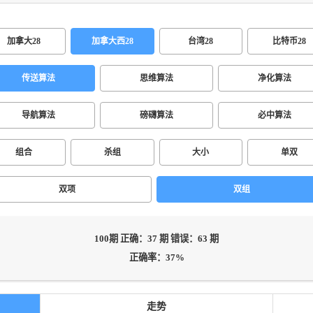
加拿大28
加拿大西28
台湾28
比特币28
传送算法
思维算法
净化算法
导航算法
磅礴算法
必中算法
组合
杀组
大小
单双
双项
双组
100期 正确：37 期 错误：63 期
正确率：37%
走势