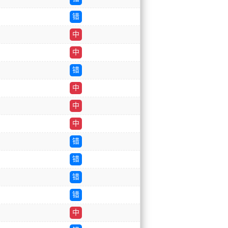
错
中
中
错
中
中
中
错
错
错
错
中