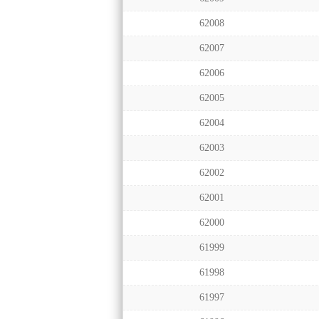
62008
62007
62006
62005
62004
62003
62002
62001
62000
61999
61998
61997