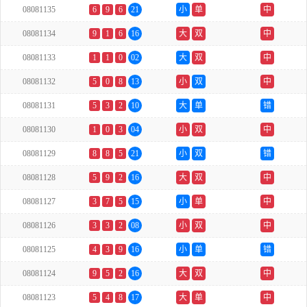
08081135
6
9
6
21
小
单
中
08081134
9
1
6
16
大
双
中
08081133
1
1
0
02
大
双
中
08081132
5
0
8
13
小
双
中
08081131
5
3
2
10
大
单
错
08081130
1
0
3
04
小
双
中
08081129
8
8
5
21
小
双
错
08081128
5
9
2
16
大
双
中
08081127
3
7
5
15
小
单
中
08081126
3
3
2
08
小
双
中
08081125
4
3
9
16
小
单
错
08081124
9
5
2
16
大
双
中
08081123
5
4
8
17
大
单
中