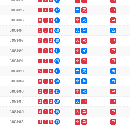
08081097
2
7
8
17
大
单
中
08081096
1
4
7
12
大
双
中
08081095
8
0
3
11
小
双
中
08081094
1
3
4
08
大
单
错
08081093
7
9
2
18
大
双
中
08081092
1
6
4
11
小
双
中
08081091
1
7
1
09
小
单
中
08081090
5
0
6
11
大
双
错
08081089
9
8
3
20
小
单
错
08081088
2
8
1
11
小
双
中
08081087
2
5
2
09
大
单
中
08081086
6
9
4
19
大
单
中
08081085
4
0
9
13
小
单
中