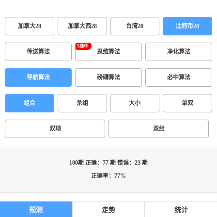
加拿大28
加拿大西28
台湾28
比特币28
传送算法
思维算法
净化算法
导航算法
磅礴算法
必中算法
组合
杀组
大小
单双
双项
双组
100期 正确：77 期 错误：23 期
正确率：77%
预测
走势
统计