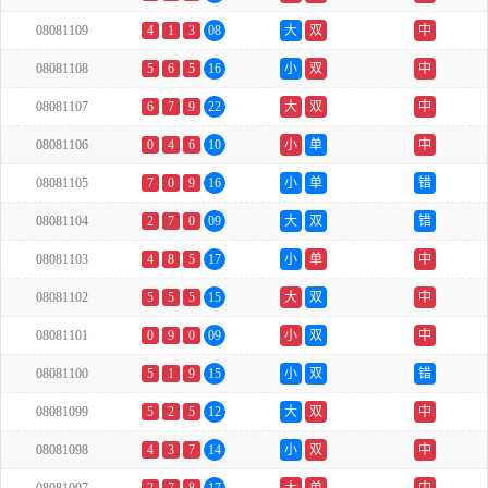
08081109
4
1
3
08
大
双
中
08081108
5
6
5
16
小
双
中
08081107
6
7
9
22
大
双
中
08081106
0
4
6
10
小
单
中
08081105
7
0
9
16
小
单
错
08081104
2
7
0
09
大
双
错
08081103
4
8
5
17
小
单
中
08081102
5
5
5
15
大
双
中
08081101
0
9
0
09
小
双
中
08081100
5
1
9
15
小
双
错
08081099
5
2
5
12
大
双
中
08081098
4
3
7
14
小
双
中