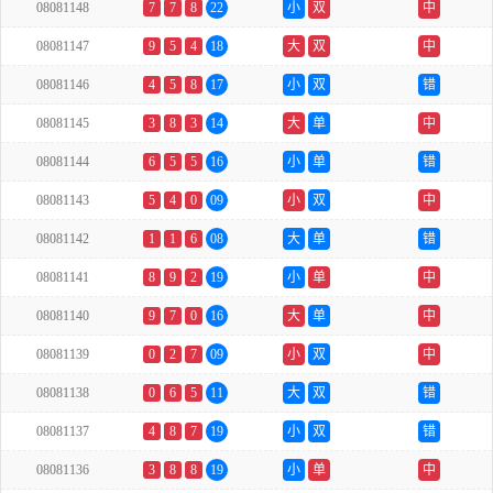
08081148
7
7
8
22
小
双
中
08081147
9
5
4
18
大
双
中
08081146
4
5
8
17
小
双
错
08081145
3
8
3
14
大
单
中
08081144
6
5
5
16
小
单
错
08081143
5
4
0
09
小
双
中
08081142
1
1
6
08
大
单
错
08081141
8
9
2
19
小
单
中
08081140
9
7
0
16
大
单
中
08081139
0
2
7
09
小
双
中
08081138
0
6
5
11
大
双
错
08081137
4
8
7
19
小
双
错
08081136
3
8
8
19
小
单
中