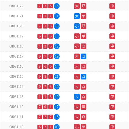
08081122
7
3
6
16
大
双
中
08081121
9
1
1
11
大
单
中
08081120
7
1
8
16
小
双
中
08081119
6
1
6
13
小
单
中
08081118
4
3
5
12
小
双
中
08081117
6
7
6
19
大
双
中
08081116
8
6
0
14
大
双
中
08081115
9
8
4
21
大
双
中
08081114
6
7
3
16
大
双
中
08081113
1
1
8
10
大
双
中
08081112
7
9
1
17
大
单
中
08081111
7
2
7
16
大
双
中
08081110
6
2
1
09
小
单
中