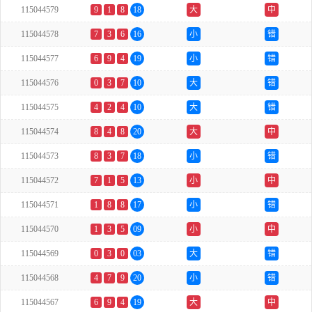
115044579
9
1
8
18
大
中
115044578
7
3
6
16
小
错
115044577
6
9
4
19
小
错
115044576
0
3
7
10
大
错
115044575
4
2
4
10
大
错
115044574
8
4
8
20
大
中
115044573
8
3
7
18
小
错
115044572
7
1
5
13
小
中
115044571
1
8
8
17
小
错
115044570
1
3
5
09
小
中
115044569
0
3
0
03
大
错
115044568
4
7
9
20
小
错
115044567
6
9
4
19
大
中