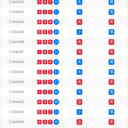
115044592
3
0
7
10
大
错
115044591
4
1
7
12
大
错
115044590
8
3
9
20
大
中
115044589
8
6
6
20
小
错
115044588
7
8
9
24
大
中
115044587
7
6
1
14
大
中
115044586
2
8
0
10
大
错
115044585
6
5
0
11
大
错
115044584
7
5
5
17
大
中
115044583
1
1
7
09
大
错
115044582
6
3
0
09
小
中
115044581
8
8
7
23
小
错
115044580
0
2
7
09
小
中