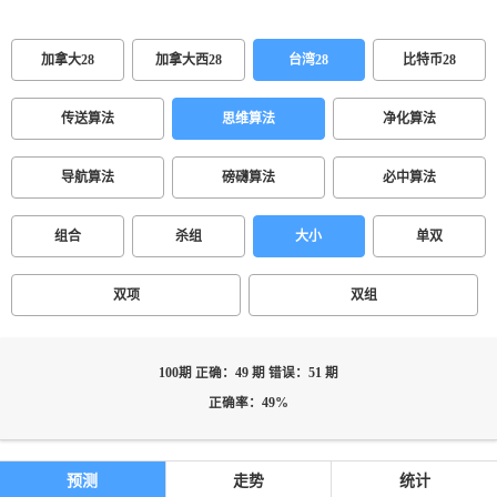
加拿大28
加拿大西28
台湾28
比特币28
传送算法
思维算法
净化算法
导航算法
磅礴算法
必中算法
组合
杀组
大小
单双
双项
双组
100期 正确：49 期 错误：51 期
正确率：49%
预测
走势
统计