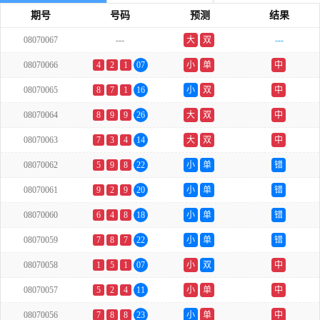
期号
号码
预测
结果
08070067
---
大
双
---
08070066
4
2
1
07
小
单
中
08070065
8
7
1
16
小
双
中
08070064
8
9
9
26
大
双
中
08070063
7
3
4
14
大
双
中
08070062
5
9
8
22
小
单
错
08070061
9
2
9
20
小
单
错
08070060
6
4
8
18
小
单
错
08070059
7
8
7
22
小
单
错
08070058
1
5
1
07
小
双
中
08070057
5
2
4
11
小
单
中
08070056
7
8
8
23
小
单
中