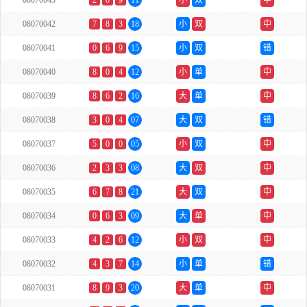
08070043
2
0
9
11
小
双
中
08070042
7
8
3
18
小
双
中
08070041
0
6
9
15
小
双
错
08070040
8
0
4
12
小
单
中
08070039
8
6
2
16
大
单
中
08070038
3
0
4
07
大
双
错
08070037
5
0
0
05
小
双
中
08070036
2
3
3
08
大
双
中
08070035
6
7
8
21
大
双
中
08070034
0
6
3
09
大
单
中
08070033
4
2
6
12
小
双
中
08070032
4
3
7
14
小
单
错
08070031
8
9
3
20
大
单
中