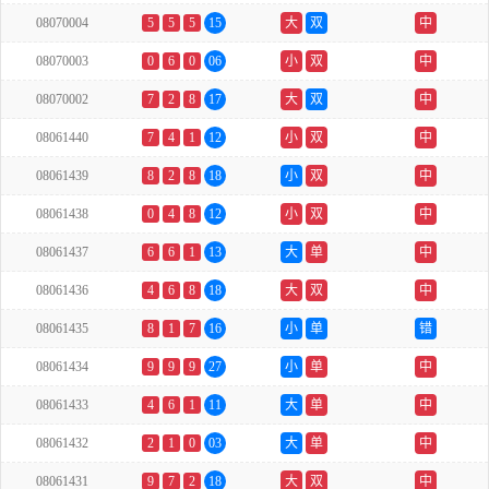
08070004
5
5
5
15
大
双
中
08070003
0
6
0
06
小
双
中
08070002
7
2
8
17
大
双
中
08061440
7
4
1
12
小
双
中
08061439
8
2
8
18
小
双
中
08061438
0
4
8
12
小
双
中
08061437
6
6
1
13
大
单
中
08061436
4
6
8
18
大
双
中
08061435
8
1
7
16
小
单
错
08061434
9
9
9
27
小
单
中
08061433
4
6
1
11
大
单
中
08061432
2
1
0
03
大
单
中
08061431
9
7
2
18
大
双
中