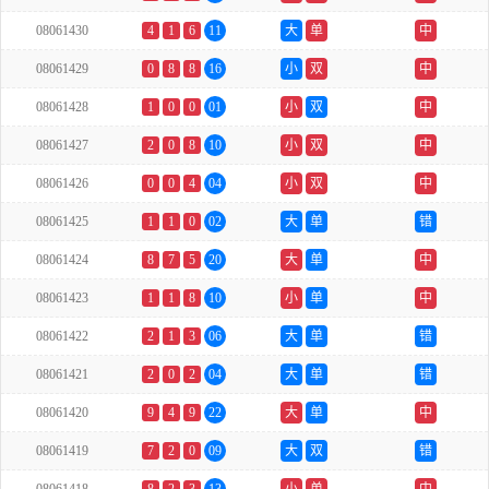
08061430
4
1
6
11
大
单
中
08061429
0
8
8
16
小
双
中
08061428
1
0
0
01
小
双
中
08061427
2
0
8
10
小
双
中
08061426
0
0
4
04
小
双
中
08061425
1
1
0
02
大
单
错
08061424
8
7
5
20
大
单
中
08061423
1
1
8
10
小
单
中
08061422
2
1
3
06
大
单
错
08061421
2
0
2
04
大
单
错
08061420
9
4
9
22
大
单
中
08061419
7
2
0
09
大
双
错